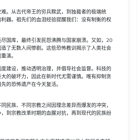
灾难。从古代帝王的穷兵黩武，到独裁者的极端统
的利器。祖先们的血泪经验提醒我们：没有制衡的权
尽国库，最终引发民怨沸腾与国家崩溃。又如，20
制造了无数人间惨剧。这些恐怖教训揭示了人类社会
剧重演。
制度建设，推动透明治理，并倡导社会监督。科技的
巨大的破坏力，因此在新时代尤需谨慎。唯有抑制贪
祖先的恐怖遗产在今天复活。
不同民族、不同宗教之间因理念差异而爆发的冲突，
争，到宗教改革时期的血腥对抗，再到现代的民族纷