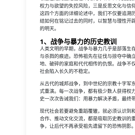
权力与欲望的失控风险，三是反思文化与信
这四个方面的详细论述中，我们不仅要追溯
结如何在铭记过去的同时，以智慧与理性开
的明天。
1、战争与暴力的历史教训
人类文明的早期，战争与暴力几乎是部落生
与杀戮的痕迹。恐怖祖先在征伐与掠夺中确
地、破碎的家庭和代代相传的仇恨。战争不
社会陷入长久的不稳定。
从古代的城邦战争，到中世纪的宗教十字军
式重演。每一次战争，都有极少数人获得权
史一次次告诫我们：用暴力解决矛盾，最终
现代社会若要避免重蹈覆辙，就必须认识到
合作、推动文化交流，都是吸取历史教训的
争，让后代不再承受祖先遗留下的恐怖阴影