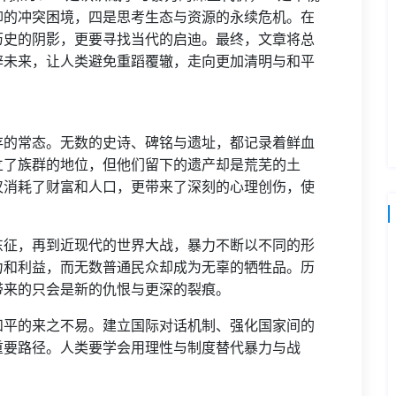
仰的冲突困境，四是思考生态与资源的永续危机。在
历史的阴影，更要寻找当代的启迪。最终，文章将总
辟未来，让人类避免重蹈覆辙，走向更加清明与和平
存的常态。无数的史诗、碑铭与遗址，都记录着鲜血
立了族群的地位，但他们留下的遗产却是荒芜的土
仅消耗了财富和人口，更带来了深刻的心理创伤，使
东征，再到近现代的世界大战，暴力不断以不同的形
力和利益，而无数普通民众却成为无辜的牺牲品。历
带来的只会是新的仇恨与更深的裂痕。
和平的来之不易。建立国际对话机制、强化国家间的
重要路径。人类要学会用理性与制度替代暴力与战
。