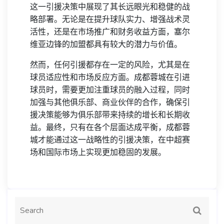
这一引援决策中展现了其长远眼光和稳健的战
略部署。无论是在提升球队实力、增强战术灵
活性，还是在市场推广和财务收益方面，塞尔
维亚边锋的加盟都具有较大的潜力与价值。
然而，任何引援都存在一定的风险，尤其是在
球员适应性和市场反应方面。成都蓉城在引进
球员时，需要更加注重球员的融入过程，同时
加强与其他俱乐部、商业伙伴的合作，确保引
援决策能够为俱乐部带来持续的增长和长期收
益。最终，只有在各个层面达成平衡，成都蓉
城才能通过这一战略性的引援决策，在中超赛
场和国际市场上实现更加稳固的发展。