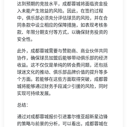
达到预期的竞技水平，成都蓉城将面临资金投
入未能产生效益的风险。因此，在签约过程
中，俱乐部必须充分评估球员的风险，并在合
同条款中设立相应的保障措施，如表现考核条
款、年限分期支付等方式，以确保财务投资的
安全性。
此外，成都蓉城需要与赞助商、商业伙伴共同
协作，确保球员加盟后能够带动俱乐部的经济
收益。这不仅仅是单纯的转会费问题，还包括
球迷文化的推动、俱乐部品牌价值的提升等多
个方面。若能够在这些方面取得突破，成都蓉
城将能够通过财务手段减少引援的风险，同时
实现可持续发展。
总结：
通过对成都蓉城报价引进塞尔维亚超新星边锋
的策略与前景的分析，可以看出，成都蓉城在