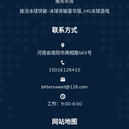
服务宗旨
接洽冰球突破-冰球突破豪华版_MG冰球游戏
联系方式
河南省南阳市两相路569号
15016128410
bittersweet@126.com
工作：9:00-6:00
网站地图