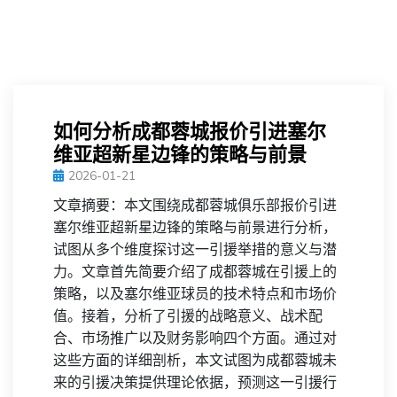
如何分析成都蓉城报价引进塞尔
维亚超新星边锋的策略与前景
2026-01-21
文章摘要：本文围绕成都蓉城俱乐部报价引进
塞尔维亚超新星边锋的策略与前景进行分析，
试图从多个维度探讨这一引援举措的意义与潜
力。文章首先简要介绍了成都蓉城在引援上的
策略，以及塞尔维亚球员的技术特点和市场价
值。接着，分析了引援的战略意义、战术配
合、市场推广以及财务影响四个方面。通过对
这些方面的详细剖析，本文试图为成都蓉城未
来的引援决策提供理论依据，预测这一引援行