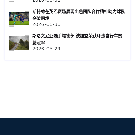
2026-05-31
斯特林在英乙赛场展现出色团队合作精神助力球队
突破困境
2026-05-30
斯洛文尼亚选手塔德伊·波加查荣获环法自行车赛
总冠军
2026-05-29