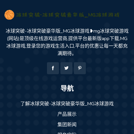
冰球突破-冰球突破豪华版_MG冰球游戏❥mg冰球突破游戏
(网站)是顶级在线游戏运营商,提供平台最新版app下载,MG
冰球游戏,登录您的游戏生活入口,平台的优惠让每一天都充
满期待。
导航
了解冰球突破-冰球突破豪华版_MG冰球游戏
产品展示
集团新闻