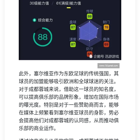
此外，塞尔维亚作为东欧足球的传统强国，其
球员的加盟能够吸引欧洲和全球球迷的关注。
对于成都蓉城来说，借助这一球员的知名度，
可以提高俱乐部的品牌形象，增加在国际市场
的曝光度。特别是对于一些赞助商而言，能够
在媒体上频繁看到塞尔维亚球员的身影，势必
会提高他们对成都蓉城的认同感，从而推动俱
乐部的商业运作。