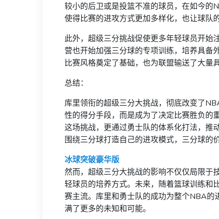
较小的后卫或是投篮不准的球员，在如今的N
使得比赛的进攻方式更加多样化，也让球队
此外，超级三分挑战促使更多年轻球员开始
营也开始加强三分球的专项训练，培养具备外
比赛风格奠定了基础，也为联盟输送了大量
总结：
库里领衔的超级三分大挑战，彻底改变了NB
性的得分手段，而是成为了决定比赛胜负的
这场挑战，更通过勇士队的体系化打法，推
围绕三分球打造自己的进攻模式，三分球的
冰球突破豪华版
然而，超级三分大挑战的影响不仅仅局限于
轻球员的培养方式。未来，随着篮球训练和
赛主流。库里和勇士队的成功为整个NBA的
满了更多的未知和可能。