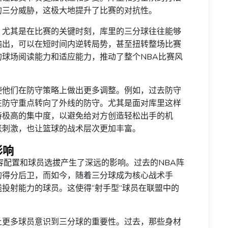
的三分威胁，这极大地提升了比赛的对抗性。
，尤其是在比赛的关键时刻，库里的三分球往往能够
输出，可以在短时间内逆转局势，甚至扭转整场比赛
球场阅读能力和适应能力，推动了整个NBA比赛风
使他们在防守策略上做出更多调整。例如，过去防守
在防守重点转向了外线的防守。尤其是面对库里这样
持极高的集中度，以避免给对方创造轻松出手的机
张刺激，也让篮球的战术层次更加丰富。
影响
容配置和球员选拔产生了深远的影响。过去的NBA阵
的得分后卫，而如今，随着三分球成为核心战术手
投射能力的球员。这使得“射手型”球员在联盟中的
让更多球员意识到三分球的重要性。过去，那些身材