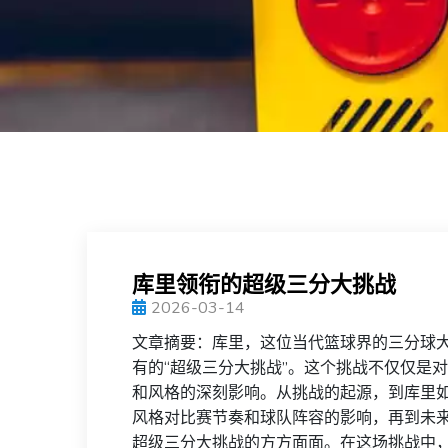
库里领衔的超级三分大挑战
2026-03-14
文章摘要：库里，这位当代篮球界的三分球大
有的“超级三分大挑战”。这个挑战不仅仅是
和风格的深刻影响。从挑战的起源，到库里
风格对比赛节奏和球队阵容的影响，再到未
超级三分大挑战的方方面面。在这场挑战中，