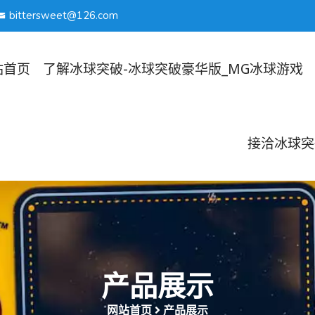
bittersweet@126.com
站首页
了解冰球突破-冰球突破豪华版_MG冰球游戏
接洽冰球突
产品展示
网站首页
产品展示