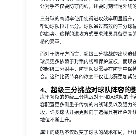
让对手不仅要防守内线，还要时刻警惕外线
三分球的高频率使用使得进攻效率明显提升
帮助球队拉开比分。球队通过高效的三分球
的趋势。这样的进攻方式要求球员具备更高的
格的变革。
而对于防守方而言，超级三分挑战的出现迫
球员更多依赖于封锁内线和保护篮板，而现
的超级三分射手，防守队员需要在防守中保
会。这种比赛节奏的改变不仅让比赛更加紧
4、超级三分挑战对球队阵容的
库里领衔的超级三分挑战对于NBA球队的阵
容配置更多侧重于传统的内线球员以及强力
段，许多球队开始更倾向于选择具有出色外线
地位不断上升。
库里的成功不仅改变了球队的战术布局，也