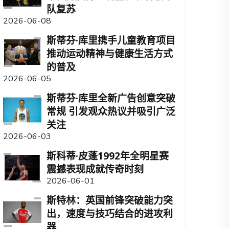
队复苏
2026-06-08
斯蒂芬·库里携手儿童教育项目
推动运动精神与健康生活方式
的普及
2026-06-05
斯蒂芬·库里全新广告创意突破
常规 引发观众热议并吸引广泛
关注
2026-06-03
斯科蒂·皮蓬1992年全明星赛
震撼表现成就传奇时刻
2026-06-01
斯特林：英国前锋突破能力突
出，速度与技巧结合的进攻利
器