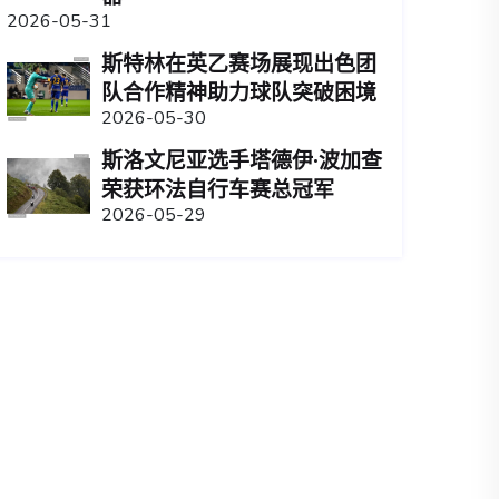
2026-05-31
斯特林在英乙赛场展现出色团
队合作精神助力球队突破困境
2026-05-30
斯洛文尼亚选手塔德伊·波加查
荣获环法自行车赛总冠军
2026-05-29