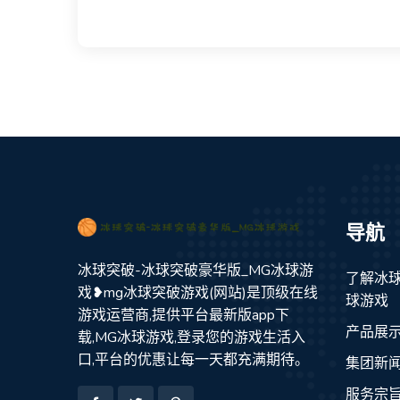
导航
冰球突破-冰球突破豪华版_MG冰球游
了解冰球
戏❥mg冰球突破游戏(网站)是顶级在线
球游戏
游戏运营商,提供平台最新版app下
产品展
载,MG冰球游戏,登录您的游戏生活入
口,平台的优惠让每一天都充满期待。
集团新
服务宗