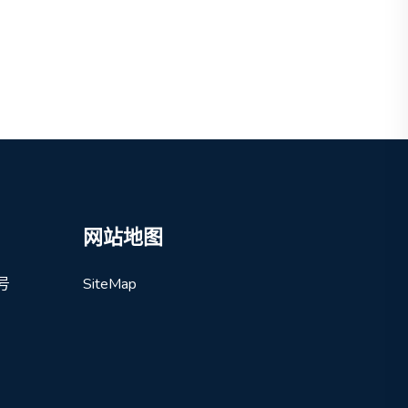
网站地图
号
SiteMap