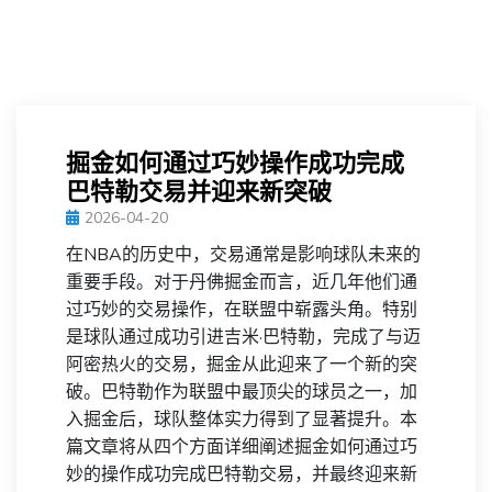
掘金如何通过巧妙操作成功完成
巴特勒交易并迎来新突破
2026-04-20
在NBA的历史中，交易通常是影响球队未来的
重要手段。对于丹佛掘金而言，近几年他们通
过巧妙的交易操作，在联盟中崭露头角。特别
是球队通过成功引进吉米·巴特勒，完成了与迈
阿密热火的交易，掘金从此迎来了一个新的突
破。巴特勒作为联盟中最顶尖的球员之一，加
入掘金后，球队整体实力得到了显著提升。本
篇文章将从四个方面详细阐述掘金如何通过巧
妙的操作成功完成巴特勒交易，并最终迎来新