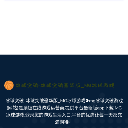
冰球突破-冰球突破豪华版_MG冰球游戏❥mg冰球突破游戏
(网站)是顶级在线游戏运营商,提供平台最新版app下载,MG
冰球游戏,登录您的游戏生活入口,平台的优惠让每一天都充
满期待。