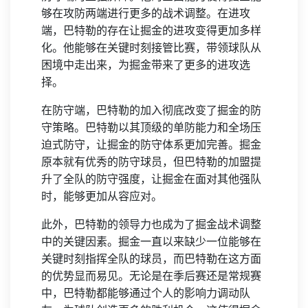
够在攻防两端进行更多的战术调整。在进攻
端，巴特勒的存在让掘金的进攻变得更加多样
化。他能够在关键时刻接管比赛，带领球队从
困境中走出来，为掘金带来了更多的进攻选
择。
在防守端，巴特勒的加入彻底改变了掘金的防
守策略。巴特勒以其顶级的单防能力和全场压
迫式防守，让掘金的防守体系更加完善。掘金
原本就有优秀的防守球员，但巴特勒的加盟提
升了全队的防守强度，让掘金在面对其他强队
时，能够更加从容应对。
此外，巴特勒的领导力也成为了掘金战术调整
中的关键因素。掘金一直以来缺少一位能够在
关键时刻指挥全队的球员，而巴特勒在这方面
的优势显而易见。无论是在季后赛还是常规赛
中，巴特勒都能够通过个人的影响力调动队