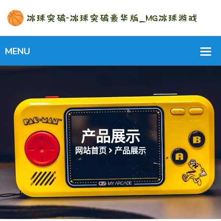
产品展示
网站首页
产品展示