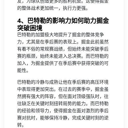
友，为球队创造更多的胜利机会。这使得掘金
的整体战术更加统一，执行力更强。
4、巴特勒的影响力如何助力掘金
突破困境
巴特勒的加盟极大地提升了掘金的整体竞争
力，尤其是在季后赛的表现上。掘金此前虽然
有着不俗的常规赛战绩，但始终未能突破季后
赛的瓶颈，始终未能进入总决赛。而巴特勒的
加入，为掘金提供了在季后赛中获得突破的可
能性。
巴特勒的冷静与成熟让他在季后赛的高压环境
中表现得更加突出。在过去的赛季中，掘金虽
然拥有强大的阵容，但在面对顶级强队时，往
往缺乏在关键时刻扭转局势的能力。而巴特勒
的经验和领导力，使得掘金在面对激烈的季后
赛对抗时，能够保持冷静，完成关键时刻的逆
转。