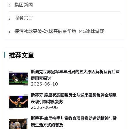
集团新闻
服务宗旨
接洽冰球突破-冰球突破豪华版_MG冰球游戏
推荐文章
斯诺克世界冠军早早出局的五大原因解析及背后深
层因素探讨
2026-06-10
斯蒂芬·库里状态回暖勇士队迎来强势反弹全明星
表现引领球队复苏
2026-06-08
斯蒂芬·库里携手儿童教育项目推动运动精神与健
康生活方式的普及