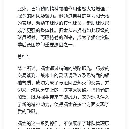
此外，巴特勒的精神领袖作用也极大地增强了
掘金的团队凝聚力。他通过自身的努力和无私
的表现，激励了球队的其他球员，帮助球队形
成了更强的整体性。掘金从未拥有如此顶级的
球员领袖，而巴特勒的到来，成为了掘金突破
季后赛困境的重要原因之一。
总结：
综上所述，掘金通过精确的战略眼光、巧妙的
交易谈判、战术上的灵活调整以及巴特勒的领
袖气质，成功完成了与迈阿密热火的交易，并
迎来了球队历史上的一次重大突破。巴特勒的
加盟，既为掘金带来了即战力，又为球队注入
了新的精神动力，使得掘金在多个方面实现了
质的飞跃。
掘金的这一系列操作，不仅展示了球队管理层