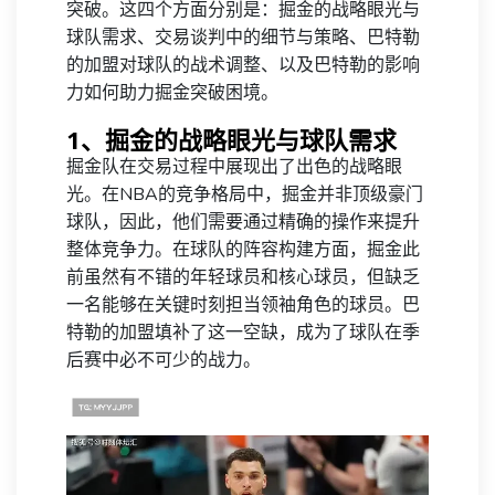
突破。这四个方面分别是：掘金的战略眼光与
球队需求、交易谈判中的细节与策略、巴特勒
的加盟对球队的战术调整、以及巴特勒的影响
力如何助力掘金突破困境。
1、掘金的战略眼光与球队需求
掘金队在交易过程中展现出了出色的战略眼
光。在NBA的竞争格局中，掘金并非顶级豪门
球队，因此，他们需要通过精确的操作来提升
整体竞争力。在球队的阵容构建方面，掘金此
前虽然有不错的年轻球员和核心球员，但缺乏
一名能够在关键时刻担当领袖角色的球员。巴
特勒的加盟填补了这一空缺，成为了球队在季
后赛中必不可少的战力。