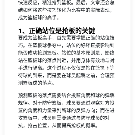
快速反应，精准抢到篮板。最后，文章还会总
结如何将这些技巧转化为比赛中的实际表现，
成为篮板球的高手。
1、正确站位是抢板的关键
要成为篮板高手，首先需要掌握正确的站位技
巧。在篮板球争夺中，站位的好坏直接影响到
能否成功抢到篮板。站位的基本原则是，始终
站在篮板球的落点附近，并用身体有效地与对
手进行隔离。这个过程不仅仅是站在篮筐下等
待球的到来，而是要在球员起跳之前，合理预
测篮板球的落点。
预测篮板的落点需要结合投篮角度和球的弹跳
规律。对于防守篮板，球员要通过观察对方投
篮的角度和力量来判断球的反弹方向；而在进
攻篮板中，球员则需要通过与防守球员的对
抗，抢占位置，从而提高抢板的概率。