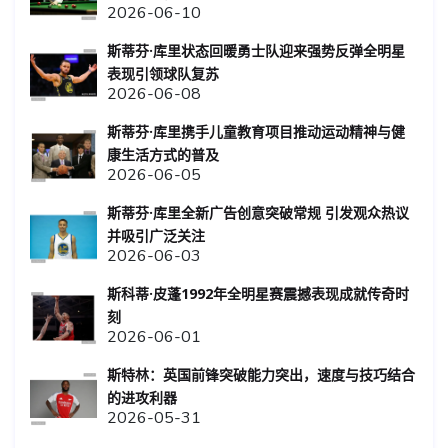
2026-06-10
斯蒂芬·库里状态回暖勇士队迎来强势反弹全明星
表现引领球队复苏
2026-06-08
斯蒂芬·库里携手儿童教育项目推动运动精神与健
康生活方式的普及
2026-06-05
斯蒂芬·库里全新广告创意突破常规 引发观众热议
并吸引广泛关注
2026-06-03
斯科蒂·皮蓬1992年全明星赛震撼表现成就传奇时
刻
2026-06-01
斯特林：英国前锋突破能力突出，速度与技巧结合
的进攻利器
2026-05-31