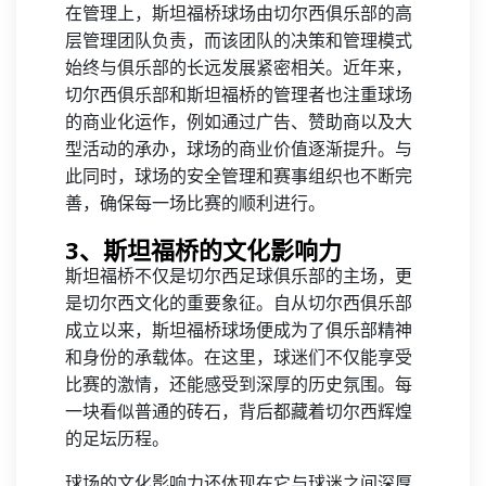
在管理上，斯坦福桥球场由切尔西俱乐部的高
层管理团队负责，而该团队的决策和管理模式
始终与俱乐部的长远发展紧密相关。近年来，
切尔西俱乐部和斯坦福桥的管理者也注重球场
的商业化运作，例如通过广告、赞助商以及大
型活动的承办，球场的商业价值逐渐提升。与
此同时，球场的安全管理和赛事组织也不断完
善，确保每一场比赛的顺利进行。
3、斯坦福桥的文化影响力
斯坦福桥不仅是切尔西足球俱乐部的主场，更
是切尔西文化的重要象征。自从切尔西俱乐部
成立以来，斯坦福桥球场便成为了俱乐部精神
和身份的承载体。在这里，球迷们不仅能享受
比赛的激情，还能感受到深厚的历史氛围。每
一块看似普通的砖石，背后都藏着切尔西辉煌
的足坛历程。
球场的文化影响力还体现在它与球迷之间深厚