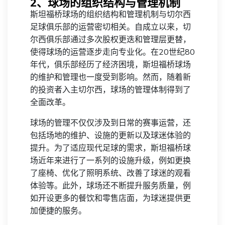
2、球场的组织结构与管理机制
斯坦福桥球场的组织结构和管理机制与切尔西
足球俱乐部的运营密切相关。自成立以来，切
尔西俱乐部通过多次股权更迭和管理层更替，
使得球场的运营逐步走向专业化。在20世纪80
年代，俱乐部经历了经济困境，斯坦福桥球场
的维护和管理也一度受到影响。然而，随着新
的投资者入主切尔西，球场的管理体制得到了
全面改革。
球场的管理不仅仅涉及到日常的赛事运营，还
包括场地的维护、设施的更新以及球迷体验的
提升。为了适应现代足球的需求，斯坦福桥球
场近年来进行了一系列的设施升级，例如更换
了座椅、优化了照明系统、改善了球迷的观看
体验等。此外，球场还不断提升服务质量，例
如开设更多的餐饮和零售店面，为球迷提供更
加便捷的服务。