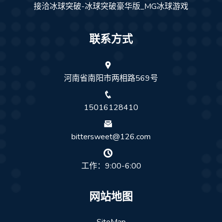
接洽冰球突破-冰球突破豪华版_MG冰球游戏
联系方式
河南省南阳市两相路569号
15016128410
bittersweet@126.com
工作：9:00-6:00
网站地图
SiteMap