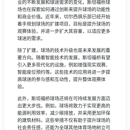
业的不断发展和球迷需求的变化，斯坦福桥球
场也在探索如何通过创新来提升球场的功能性
和商业价值。近年来，切尔西俱乐部已经开始
着手规划球场的扩建项目，目标是提升球场的
观赛体验，并进一步扩大其容量，以适应更多
球迷的需求。
除了扩建，球场的技术升级也是未来发展的重
要方向。随着智能技术的发展，斯坦福桥有望
引入更多现代化的设施，例如增强现实观赛、
智能座位预约等。这些技术的应用将进一步提
高球迷的参与感和互动性，提升整体观赛体
验。
此外，斯坦福桥球场还将在可持续发展方面迈
出更大步伐。例如，球场将致力于实现更高的
能源利用效率，减少碳排放，并采用更加环保
的建筑材料。这些举措不仅有助于提升球场的
社会责任感，还能为全球其他体育场地树立可