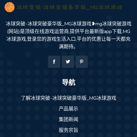
冰球突破-冰球突破豪华版_MG冰球游戏❥mg冰球突破游戏
(网站)是顶级在线游戏运营商,提供平台最新版app下载,MG
冰球游戏,登录您的游戏生活入口,平台的优惠让每一天都充
满期待。
导航
了解冰球突破-冰球突破豪华版_MG冰球游戏
产品展示
集团新闻
服务宗旨