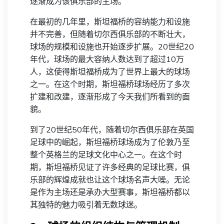
逐渐成为该俱乐部的主场。
在最初的几年里，斯坦福桥的容纳能力和设施
并不完善，但随着切尔西俱乐部的不断壮大，
球场的规模和设施也开始逐步扩展。20世纪20
年代，球场的最大容纳人数达到了超过10万
人，这使得斯坦福桥成为了世界上最大的球场
之一。在这个时期，斯坦福桥球场经历了多次
扩建和改建，逐渐形成了今天我们所看到的面
貌。
到了20世纪50年代，随着切尔西俱乐部在英国
足球中的崛起，斯坦福桥球场成为了伦敦乃至
整个英格兰的足球文化中心之一。在这个时
期，斯坦福桥见证了许多经典的足球比赛，俱
乐部的辉煌成就也让这个球场名声大噪。无论
是作为主场还是承办大型赛事，斯坦福桥都以
其独特的魅力吸引着无数球迷。