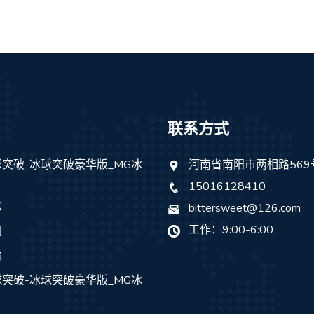
联系方式
突破-冰球突破豪华版_MG冰
河南省南阳市两相路569
15016128410
示
bittersweet@126.com
工作：9:00-6:00
闻
旨
突破-冰球突破豪华版_MG冰