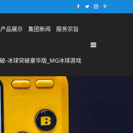
产品展示
集团新闻
服务宗旨
破-冰球突破豪华版_MG冰球游戏