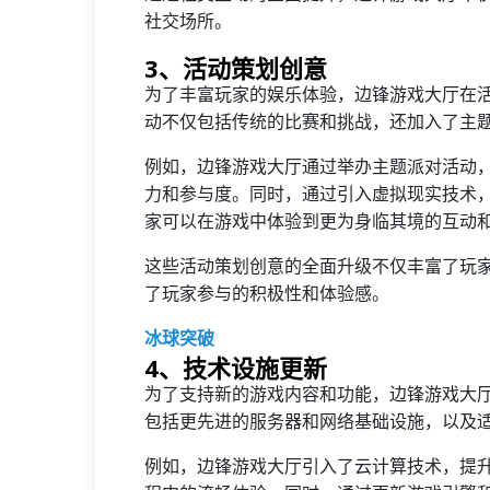
社交场所。
3、活动策划创意
为了丰富玩家的娱乐体验，边锋游戏大厅在
动不仅包括传统的比赛和挑战，还加入了主
例如，边锋游戏大厅通过举办主题派对活动
力和参与度。同时，通过引入虚拟现实技术
家可以在游戏中体验到更为身临其境的互动
这些活动策划创意的全面升级不仅丰富了玩
了玩家参与的积极性和体验感。
冰球突破
4、技术设施更新
为了支持新的游戏内容和功能，边锋游戏大
包括更先进的服务器和网络基础设施，以及
例如，边锋游戏大厅引入了云计算技术，提