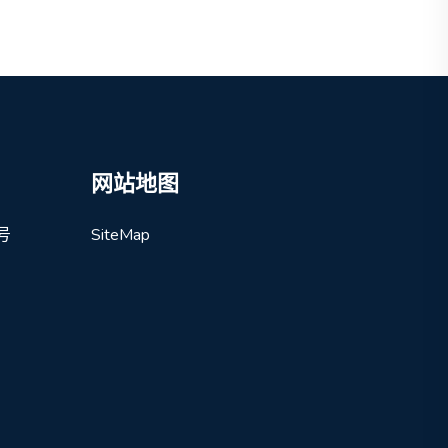
网站地图
号
SiteMap