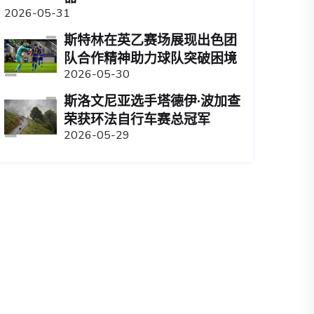
2026-05-31
斯特林在英乙赛场展现出色团
队合作精神助力球队突破困境
2026-05-30
斯洛文尼亚选手塔德伊·波加查
荣获环法自行车赛总冠军
2026-05-29