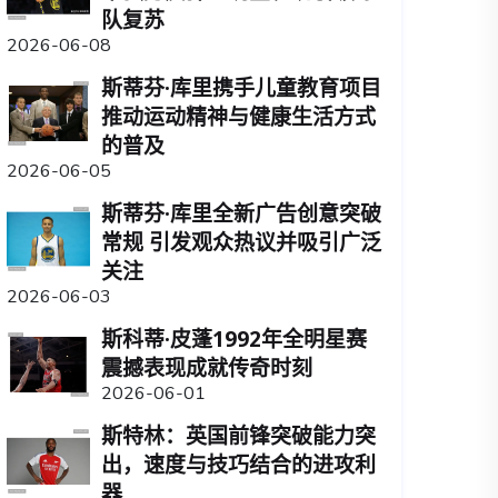
队复苏
2026-06-08
斯蒂芬·库里携手儿童教育项目
推动运动精神与健康生活方式
的普及
2026-06-05
斯蒂芬·库里全新广告创意突破
常规 引发观众热议并吸引广泛
关注
2026-06-03
斯科蒂·皮蓬1992年全明星赛
震撼表现成就传奇时刻
2026-06-01
斯特林：英国前锋突破能力突
出，速度与技巧结合的进攻利
器