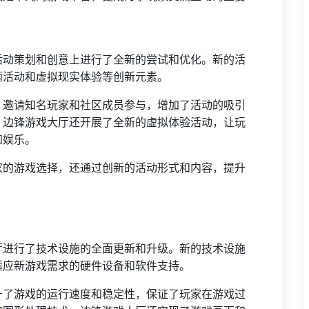
活动策划和创意上进行了全新的尝试和优化。新的活
题活动和虚拟现实体验等创新元素。
，邀请知名玩家和社区成员参与，增加了活动的吸引
，边锋游戏大厅还开展了全新的虚拟体验活动，让玩
和娱乐。
家的游戏选择，还通过创新的活动形式和内容，提升
厅进行了技术设施的全面更新和升级。新的技术设施
适应新游戏需求的硬件设备和软件支持。
升了游戏的运行速度和稳定性，保证了玩家在游戏过