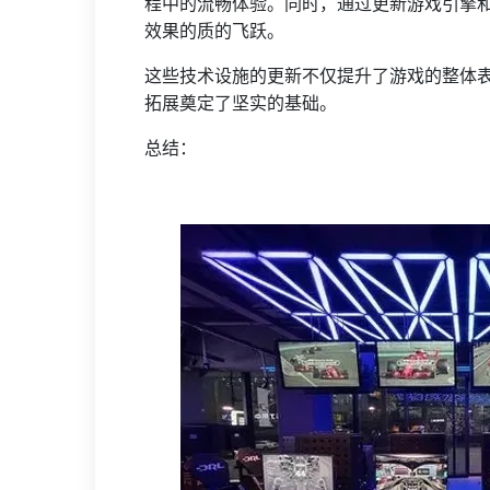
程中的流畅体验。同时，通过更新游戏引擎
效果的质的飞跃。
这些技术设施的更新不仅提升了游戏的整体
拓展奠定了坚实的基础。
总结：