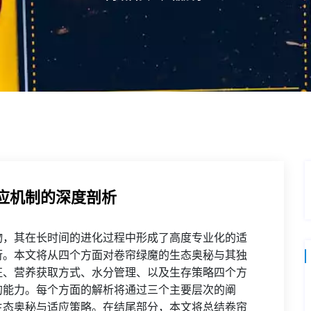
应机制的深度剖析
物，其在长时间的进化过程中形成了高度专业化的适
衍。本文将从四个方面对卷帘绿魔的生态奥秘与其独
征、营养获取方式、水分管理、以及生存策略四个方
的能力。每个方面的解析将通过三个主要层次的阐
生态奥秘与适应策略。在结尾部分，本文将总结卷帘