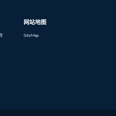
网站地图
号
SiteMap