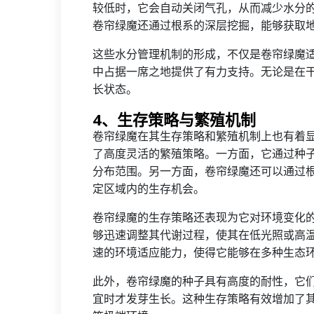
较低时，它会自动关闭气孔，从而减少水分
卷帘绿魔还通过根系的深层挖掘，能够获取
这些水分管理机制的形成，不仅是卷帘绿魔
中占据一席之地提供了有力支持。无论是在
长状态。
4、生存策略与繁殖机制
卷帘绿魔在其生存策略和繁殖机制上也有着
了高度灵活的繁殖策略。一方面，它通过种
分布范围。另一方面，卷帘绿魔还可以通过
定区域内的生存机会。
卷帘绿魔的生存策略还表现为它对环境变化
够迅速调整其代谢过程，使其在低光照或高
速的环境适应能力，使得它能够在多种生态
此外，卷帘绿魔的种子具有高度的耐性，它
宜时才发芽生长。这种生存策略有效增加了