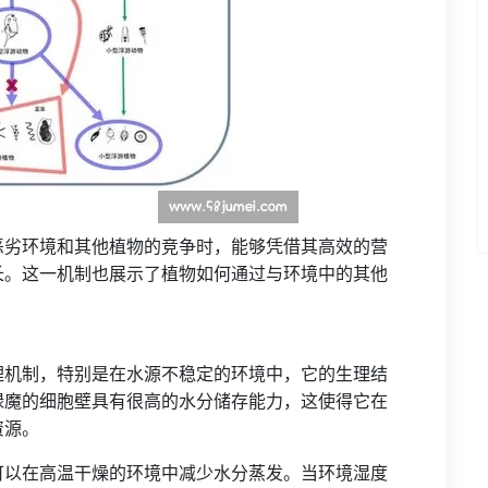
恶劣环境和其他植物的竞争时，能够凭借其高效的营
长。这一机制也展示了植物如何通过与环境中的其他
理机制，特别是在水源不稳定的环境中，它的生理结
绿魔的细胞壁具有很高的水分储存能力，这使得它在
资源。
可以在高温干燥的环境中减少水分蒸发。当环境湿度