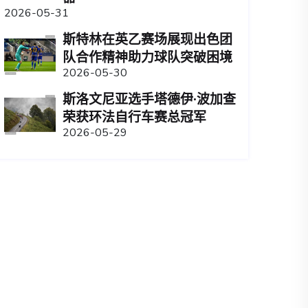
2026-05-31
斯特林在英乙赛场展现出色团
队合作精神助力球队突破困境
2026-05-30
斯洛文尼亚选手塔德伊·波加查
荣获环法自行车赛总冠军
2026-05-29