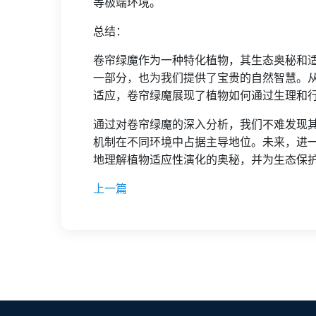
等极端环境。
总结：
卷帘绿魔作为一种特化植物，其生态奥秘和
一部分，也为我们提供了宝贵的自然智慧。
适应，卷帘绿魔展现了植物如何通过生理和
通过对卷帘绿魔的深入分析，我们不难发现
机制在不同环境中占据主导地位。未来，进
地理解植物适应性演化的奥秘，并为生态保
上一篇