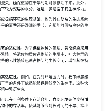
的流失，确保植物在干旱时期能够存活下来。此外，
地下较为深层的水分，这进一步增强了其生存能力。
适应极端环境的生理基础，也为其在复杂的生态系统
干旱的夏季还是湿润的季节，它都能够保持良好的生
显著的适应性。为了保证物种的延续，卷帘绿魔采用
子繁殖，将遗传物质传递到新的生境中，扩大种群的
根茎的无性繁殖迅速占据新的生长空间，增加其在特
的高适应性。例如，在受到环境压力时，卷帘绿魔能
温干旱的条件下依然能够保持较高的生存率。这种快
环境中繁衍生息。
们可以在不利条件下存活数年，直到环境条件变得适
其物种的存活率，使其能够应对长时间的干旱、寒冷