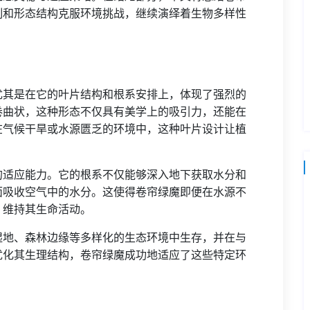
制和形态结构克服环境挑战，继续演绎着生物多样性
尤其是在它的叶片结构和根系安排上，体现了强烈的
卷曲状，这种形态不仅具有美学上的吸引力，还能在
在气候干旱或水源匮乏的环境中，这种叶片设计让植
的适应能力。它的根系不仅能够深入地下获取水分和
面吸收空气中的水分。这使得卷帘绿魔即便在水源不
，维持其生命活动。
湿地、森林边缘等多样化的生态环境中生存，并在与
优化其生理结构，卷帘绿魔成功地适应了这些特定环