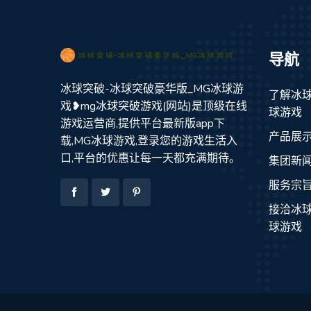
导航
冰球突破-冰球突破豪华版_MG冰球游
了解冰球
戏❥mg冰球突破游戏(网站)是顶级在线
球游戏
游戏运营商,提供平台最新版app下
产品展
载,MG冰球游戏,登录您的游戏生活入
口,平台的优惠让每一天都充满期待。
集团新
服务宗
接洽冰球
球游戏