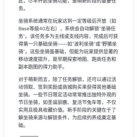
此，尽早开启坐骑功能，是萌新阶段的重要任
务。
坐骑系统通常在玩家达到一定等级后开放（如
Base等级40左右），系统会自动解锁“坐骑任
务”。该任务多为主线或支线内容，完成后可获
得第一只基础坐骑——如“波利坐骑”或“野猪坐
骑”。这些坐骑虽基础，但能为玩家提供显著的
移动速度提升，是早期探索地图、跑商任务和
副本跑图的得力助手。
对于萌新而言，除了任务解锁，还可以通过活
动领取、签到奖励或商城购买来获得其他基础
坐骑。一些节日限定活动常常推出独特外观的
节日坐骑，如圣诞驯鹿、复活节兔车等，不仅
实用且极具收藏价值。新手阶段的关键在于了
解坐骑来源与解锁条件，为后续的养成奠定基
础。