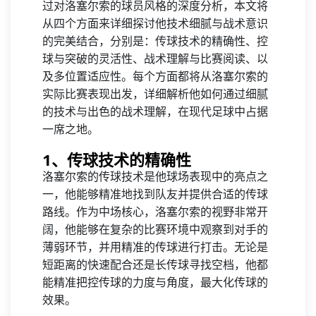
过对洛塞尔索的球员风格的深度分析，本文将
从四个方面来详细探讨他技术细腻与战术意识
的完美结合，分别是：传球技术的精确性、控
球与突破的灵活性、战术理解与比赛阅读、以
及多位置适应性。每个方面都将从洛塞尔索的
实际比赛表现出发，详细解析他如何通过细腻
的技术与出色的战术理解，在现代足球中占据
一席之地。
1、传球技术的精确性
洛塞尔索的传球技术是他球场表现中的亮点之
一，他能够精准地找到队友并提供合适的传球
路线。作为中场核心，洛塞尔索的视野非常开
阔，他能够在复杂的比赛环境中观察到对手的
薄弱环节，并用精准的传球进行打击。无论是
短距离的快速配合还是长传球寻找空档，他都
能精准把控传球的力度与角度，最大化传球的
效果。