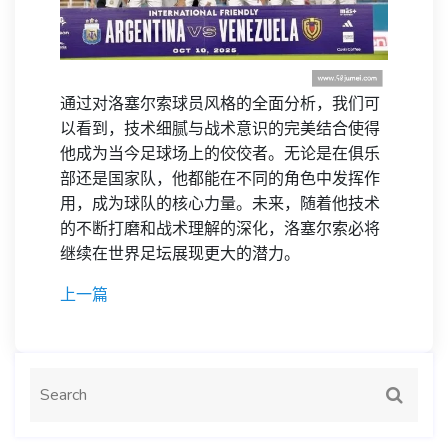
通过对洛塞尔索球员风格的全面分析，我们可
以看到，技术细腻与战术意识的完美结合使得
他成为当今足球场上的佼佼者。无论是在俱乐
部还是国家队，他都能在不同的角色中发挥作
用，成为球队的核心力量。未来，随着他技术
的不断打磨和战术理解的深化，洛塞尔索必将
继续在世界足坛展现更大的潜力。
上一篇