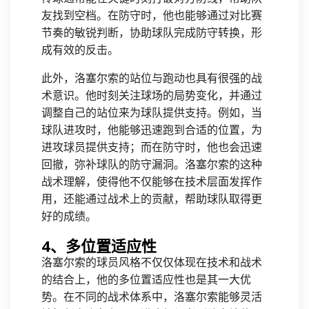
友找到空档。在防守时，他也能够通过对比赛
节奏的敏锐判断，协助球队完成防守转换，形
成有效的反击。
此外，洛塞尔索的站位与跑动也具有很强的战
术意识。他时刻关注球场的局势变化，并通过
调整自己的站位来为球队提供支持。例如，当
球队进攻时，他能够迅速跑到合适的位置，为
进攻球员提供支持；而在防守时，他也会迅速
回撤，弥补球队的防守漏洞。洛塞尔索的这种
战术理解，使得他不仅能够在技术层面发挥作
用，还能通过战术上的贡献，帮助球队取得更
好的成绩。
4、多位置适应性
洛塞尔索的球员风格不仅仅体现在技术和战术
的结合上，他的多位置适应性也是其一大优
势。在不同的战术体系中，洛塞尔索能够灵活