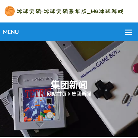
集团新闻
网站首页
集团新闻