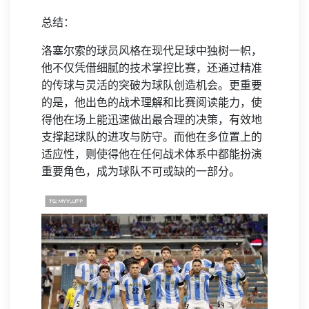
总结：
洛塞尔索的球员风格在现代足球中独树一帜，
他不仅凭借细腻的技术掌控比赛，还通过精准
的传球与灵活的突破为球队创造机会。更重要
的是，他出色的战术理解和比赛阅读能力，使
得他在场上能迅速做出最合理的决策，有效地
支撑起球队的进攻与防守。而他在多位置上的
适应性，则使得他在任何战术体系中都能扮演
重要角色，成为球队不可或缺的一部分。