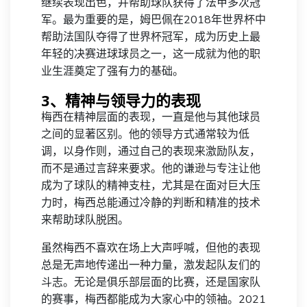
继续表现出色，并帮助球队获得了法甲多次冠
军。最为重要的是，姆巴佩在2018年世界杯中
帮助法国队夺得了世界杯冠军，成为历史上最
年轻的决赛进球球员之一，这一成就为他的职
业生涯奠定了强有力的基础。
3、精神与领导力的表现
梅西在精神层面的表现，一直是他与其他球员
之间的显著区别。他的领导方式通常较为低
调，以身作则，通过自己的表现来激励队友，
而不是通过言辞来要求。他的谦逊与专注让他
成为了球队的精神支柱，尤其是在面对巨大压
力时，梅西总能通过冷静的判断和精准的技术
来帮助球队脱困。
虽然梅西不喜欢在场上大声呼喊，但他的表现
总是无声地传递出一种力量，激发起队友们的
斗志。无论是俱乐部层面的比赛，还是国家队
的赛事，梅西都能成为大家心中的领袖。2021