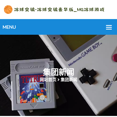
集团新闻
网站首页
集团新闻