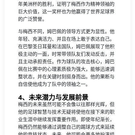
年美洲杯的胜利，证明了梅西作为精神领袖的
巨大价值，这一奖杯也为他赢得了世界足球界
的广泛赞誉。
与梅西不同，姆巴佩的领导方式更为显性。他
年轻、充满活力、并且在场上敢于表达自己。
在巴黎圣日耳曼和法国队，姆巴佩展现了他积
极主动的一面，时常带领队友们发动反击，并
且主动承担责任。作为球队的攻击核心，姆巴
佩在比赛中的心理素质极为强大，能够迅速调
整状态，并在关键时刻挺身而出。他的果断与
自信使他成为了队中的领袖之一。
4、未来潜力与发展前景
梅西的未来虽然可能不会像以往那样光辉，但
他的足球智慧与技术无疑将使他在接下来的职
业生涯中继续发挥重要作用。即使年纪渐长，
梅西仍然能够通过调整自己的踢球方式来延续
他的竞技状态。未来，他可能会更多地扮演组