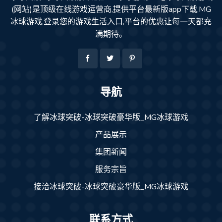
(网站)是顶级在线游戏运营商,提供平台最新版app下载,MG
冰球游戏,登录您的游戏生活入口,平台的优惠让每一天都充
满期待。
导航
了解冰球突破-冰球突破豪华版_MG冰球游戏
产品展示
集团新闻
服务宗旨
接洽冰球突破-冰球突破豪华版_MG冰球游戏
联系方式