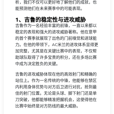
析，我们不仅可以更好地了解他们的成就，也
能预测他们在未来赛季中的可能表现。
1、吉鲁的稳定性与进攻威胁
吉鲁作为一名经验丰富的前锋，一直以来都以
稳定的表现和强大的进攻威胁著称。他在意甲
的首个赛季就展现了出色的门前嗅觉和进球能
力。在他的带领下，AC米兰的进攻体系显得更
加完整，尤其是在关键比赛中的表现，不仅帮
助球队取得了许多宝贵的积分，还在多场比赛
中成为决定胜负的关键。
吉鲁的进攻威胁体现在他的高效射门和精确的
站位上。作为一名传统的中锋，他能够在禁区
内利用身体优势与对方后卫进行对抗，抢到最
佳的射门位置。无论是头球、脚下射门还是单
刀突破，他都能够精准把握机会，这使得他在
比赛中始终是对方防线的最大威胁。