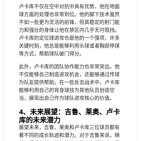
卢卡库不仅在空中对抗中具有优势，他在地面
球方面的处理也非常到位。他的脚下技术虽然
不如一些更为灵活的前锋，但其稳定的射门能
力和强壮的身体让他在禁区内几乎无可阻挡。
卢卡库的定位球进攻也是他的一个强项，许多
关键时刻，他总是能够利用头球或者胸部停球
等方式，帮助球队破门得分。
此外，卢卡库的团队协作能力也非常突出。他
不仅能够自己制造进攻机会，还能够通过传球
为队友提供帮助。在一些反击战术中，卢卡库
能够利用自己的背身球技为其他队员创造空
当，展现出自己作为球队进攻核心的价值。
4、未来展望：吉鲁、莱奥、卢卡
库的未来潜力
展望未来，吉鲁、莱奥和卢卡库三位球员都有
着不同的成长轨迹和潜力。对于吉鲁来说，随