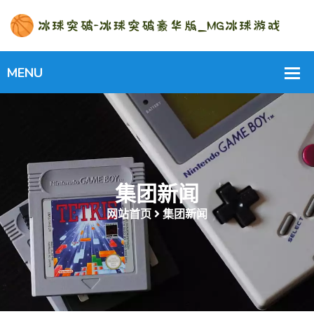
集团新闻
网站首页
集团新闻