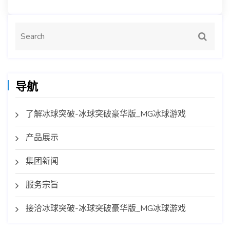
导航
了解冰球突破-冰球突破豪华版_MG冰球游戏
产品展示
集团新闻
服务宗旨
接洽冰球突破-冰球突破豪华版_MG冰球游戏