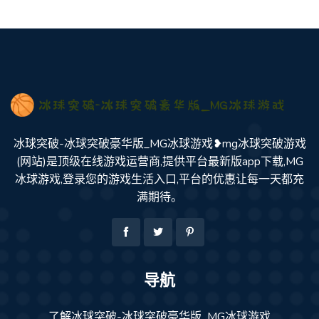
冰球突破-冰球突破豪华版_MG冰球游戏❥mg冰球突破游戏
(网站)是顶级在线游戏运营商,提供平台最新版app下载,MG
冰球游戏,登录您的游戏生活入口,平台的优惠让每一天都充
满期待。
导航
了解冰球突破-冰球突破豪华版_MG冰球游戏