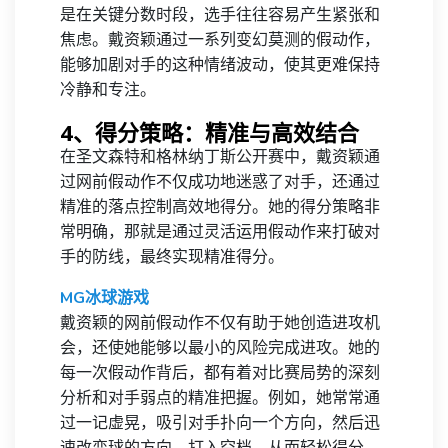
是在关键分数时段，选手往往容易产生紧张和
焦虑。戴资颖通过一系列变幻莫测的假动作，
能够加剧对手的这种情绪波动，使其更难保持
冷静和专注。
4、得分策略：精准与高效结合
在圣文森特和格林纳丁斯公开赛中，戴资颖通
过网前假动作不仅成功地迷惑了对手，还通过
精准的落点控制高效地得分。她的得分策略非
常明确，那就是通过灵活运用假动作来打破对
手的防线，最终实现精准得分。
MG冰球游戏
戴资颖的网前假动作不仅有助于她创造进攻机
会，还使她能够以最小的风险完成进攻。她的
每一次假动作背后，都有着对比赛局势的深刻
分析和对手弱点的精准把握。例如，她常常通
过一记虚晃，吸引对手扑向一个方向，然后迅
速改变球的方向，打入空档，从而轻松得分。