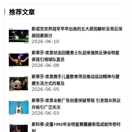
推荐文章
斯诺克世界冠军早早出局的五大原因解析及背后深
层因素探讨
2026-06-10
斯蒂芬·库里状态回暖勇士队迎来强势反弹全明星
表现引领球队复苏
2026-06-08
斯蒂芬·库里携手儿童教育项目推动运动精神与健
康生活方式的普及
2026-06-05
斯蒂芬·库里全新广告创意突破常规 引发观众热议
并吸引广泛关注
2026-06-03
斯科蒂·皮蓬1992年全明星赛震撼表现成就传奇时
刻