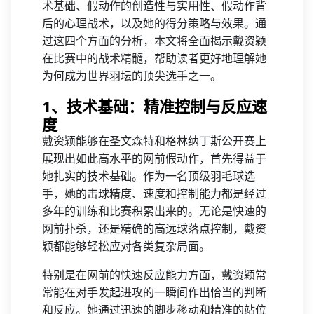
术基础、假动作的创造性与实用性、假动作背
后的心理战术，以及她的得分策略与效果。通
过这四个方面的分析，本文将全面揭示戴资颖
在比赛中的战术精髓，帮助读者更好地理解她
为何成为世界羽坛的顶尖选手之一。
1、技术基础：精准控制与反应速
度
戴资颖能够在圣文森特和格林纳丁斯公开赛上
展现出如此高水平的网前假动作，首先得益于
她扎实的技术基础。作为一名顶级羽毛球选
手，她的击球精度、速度和控制能力都是经过
多年的训练和比赛积累出来的。无论是快速的
网前扑杀，还是精确的高远球落点控制，戴资
颖都能够轻松应对各类复杂局面。
特别是在网前的快速反应能力方面，戴资颖常
常能在对手发起进攻的一瞬间作出恰当的判断
和反应。她通过迅速的脚步移动和精准的站位