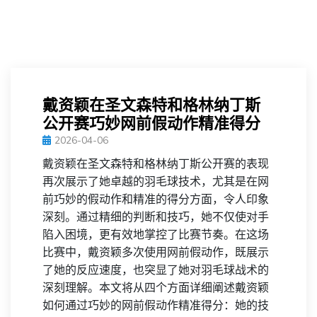
戴资颖在圣文森特和格林纳丁斯
公开赛巧妙网前假动作精准得分
2026-04-06
戴资颖在圣文森特和格林纳丁斯公开赛的表现
再次展示了她卓越的羽毛球技术，尤其是在网
前巧妙的假动作和精准的得分方面，令人印象
深刻。通过精细的判断和技巧，她不仅使对手
陷入困境，更有效地掌控了比赛节奏。在这场
比赛中，戴资颖多次使用网前假动作，既展示
了她的反应速度，也突显了她对羽毛球战术的
深刻理解。本文将从四个方面详细阐述戴资颖
如何通过巧妙的网前假动作精准得分：她的技