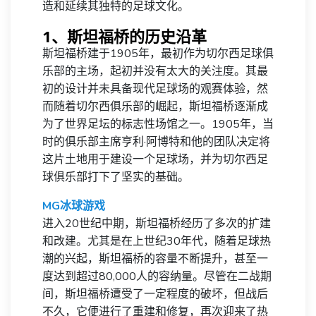
造和延续其独特的足球文化。
1、斯坦福桥的历史沿革
斯坦福桥建于1905年，最初作为切尔西足球俱
乐部的主场，起初并没有太大的关注度。其最
初的设计并未具备现代足球场的观赛体验，然
而随着切尔西俱乐部的崛起，斯坦福桥逐渐成
为了世界足坛的标志性场馆之一。1905年，当
时的俱乐部主席亨利·阿博特和他的团队决定将
这片土地用于建设一个足球场，并为切尔西足
球俱乐部打下了坚实的基础。
MG冰球游戏
进入20世纪中期，斯坦福桥经历了多次的扩建
和改建。尤其是在上世纪30年代，随着足球热
潮的兴起，斯坦福桥的容量不断提升，甚至一
度达到超过80,000人的容纳量。尽管在二战期
间，斯坦福桥遭受了一定程度的破坏，但战后
不久，它便进行了重建和修复，再次迎来了热