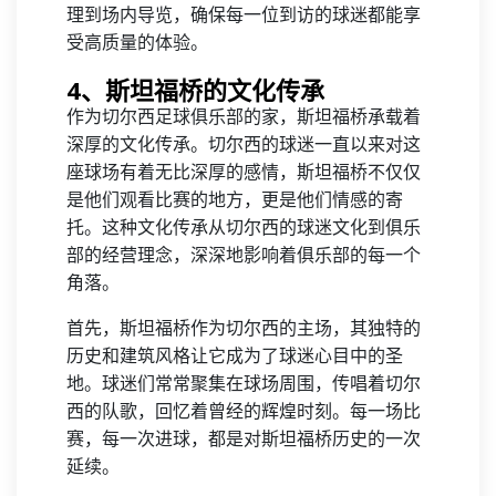
理到场内导览，确保每一位到访的球迷都能享
受高质量的体验。
4、斯坦福桥的文化传承
作为切尔西足球俱乐部的家，斯坦福桥承载着
深厚的文化传承。切尔西的球迷一直以来对这
座球场有着无比深厚的感情，斯坦福桥不仅仅
是他们观看比赛的地方，更是他们情感的寄
托。这种文化传承从切尔西的球迷文化到俱乐
部的经营理念，深深地影响着俱乐部的每一个
角落。
首先，斯坦福桥作为切尔西的主场，其独特的
历史和建筑风格让它成为了球迷心目中的圣
地。球迷们常常聚集在球场周围，传唱着切尔
西的队歌，回忆着曾经的辉煌时刻。每一场比
赛，每一次进球，都是对斯坦福桥历史的一次
延续。