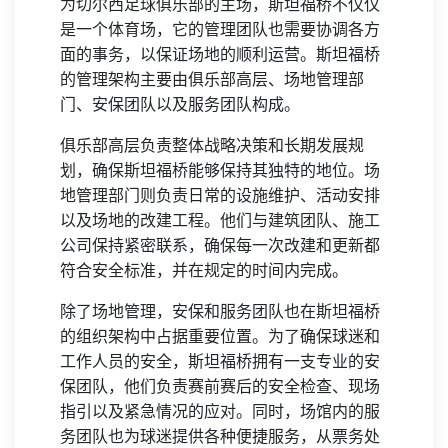
为切尔西足球俱乐部的主场，斯坦福桥不仅仅
是一个体育场，它的管理团队也需要协调各方
面的事务，以保证场地的顺利运营。斯坦福桥
的管理架构主要由俱乐部高层、场地管理部
门、安保团队以及服务团队构成。
俱乐部高层负责整体战略决策和长期发展规
划，确保斯坦福桥能够保持其独特的地位。场
地管理部门则负责日常的设施维护、活动安排
以及场地的改建工程。他们与建筑团队、施工
公司保持紧密联系，确保每一次改建和更新都
符合安全标准，并在规定的时间内完成。
除了场地管理，安保和服务团队也在斯坦福桥
的组织架构中占据重要位置。为了确保球迷和
工作人员的安全，斯坦福桥拥有一支专业的安
保团队，他们负责赛前赛后的安全检查、现场
指引以及紧急情况的应对。同时，场馆内的服
务团队也为球迷提供各种便捷服务，从票务处