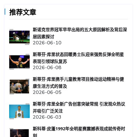
推荐文章
斯诺克世界冠军早早出局的五大原因解析及背后深
层因素探讨
2026-06-10
斯蒂芬·库里状态回暖勇士队迎来强势反弹全明星
表现引领球队复苏
2026-06-08
斯蒂芬·库里携手儿童教育项目推动运动精神与健
康生活方式的普及
2026-06-05
斯蒂芬·库里全新广告创意突破常规 引发观众热议
并吸引广泛关注
2026-06-03
斯科蒂·皮蓬1992年全明星赛震撼表现成就传奇时
刻