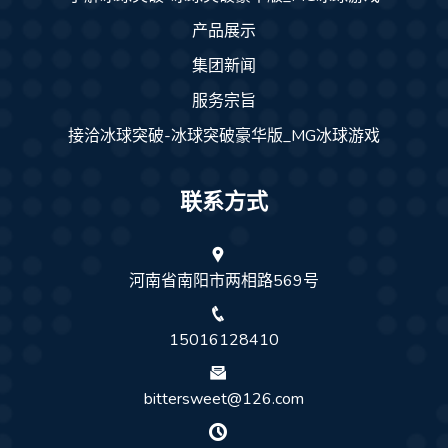
产品展示
集团新闻
服务宗旨
接洽冰球突破-冰球突破豪华版_MG冰球游戏
联系方式
河南省南阳市两相路569号
15016128410
bittersweet@126.com