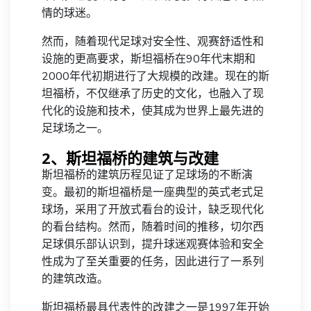
情的球迷。
然而，随着现代足球对安全性、观赛舒适性和
设施的更高要求，斯坦福桥在90年代末期和
2000年代初期进行了大规模的改建。现在的斯
坦福桥，不仅继承了历史的文化，也融入了现
代化的设施和技术，使其成为世界上最先进的
足球场之一。
2、斯坦福桥的建筑与改建
斯坦福桥的建筑历程见证了足球场的不断演
变。最初的斯坦福桥是一座典型的英式老式足
球场，采用了开放式看台的设计，缺乏现代化
的看台结构。然而，随着时间的推移，切尔西
足球俱乐部认识到，提升球迷观赛体验和安全
性成为了至关重要的任务，因此进行了一系列
的建筑改造。
斯坦福桥最具代表性的改建之一是1997年开始