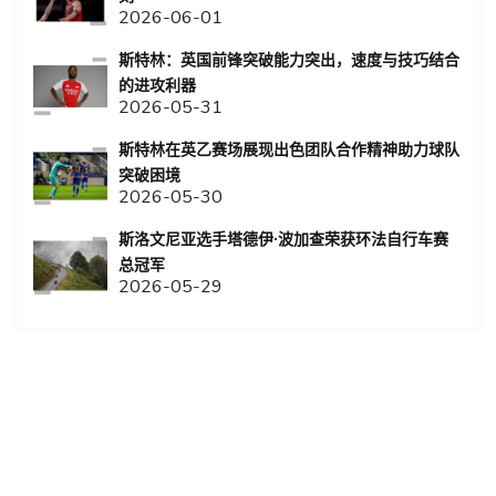
2026-06-01
斯特林：英国前锋突破能力突出，速度与技巧结合
的进攻利器
2026-05-31
斯特林在英乙赛场展现出色团队合作精神助力球队
突破困境
2026-05-30
斯洛文尼亚选手塔德伊·波加查荣获环法自行车赛
总冠军
2026-05-29