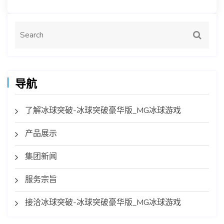
导航
了解冰球突破-冰球突破豪华版_MG冰球游戏
产品展示
集团新闻
服务宗旨
接洽冰球突破-冰球突破豪华版_MG冰球游戏